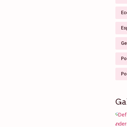
Ec
Es
Ge
Pol
Po
Ga