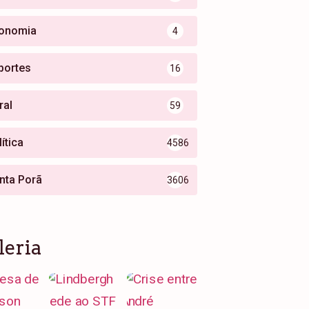
onomia
4
portes
16
ral
59
ítica
4586
nta Porã
3606
leria