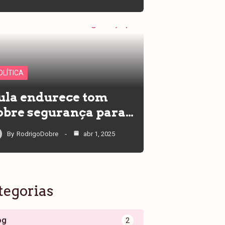
OLÍTICA
ula endurece tom
obre segurança para…
By
RodrigoDobre
abr 1, 2025
tegorias
og
2