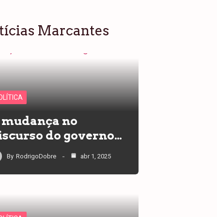
tícias Marcantes
OLÍTICA
 mudança no
iscurso do governo…
By
RodrigoDobre
abr 1, 2025