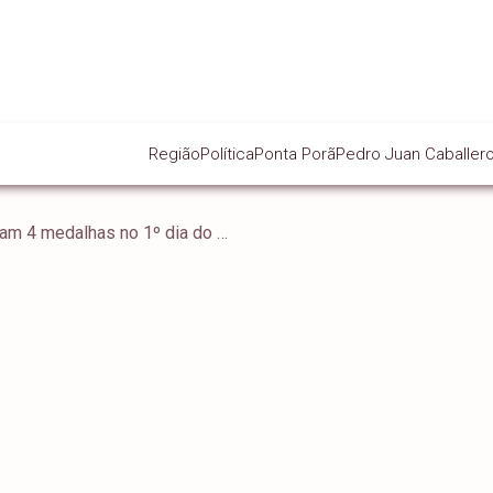
Região
Política
Ponta Porã
Pedro Juan Caballer
Judocas brasileiras levam 4 medalhas no 1º dia do Grand Prix de Lima