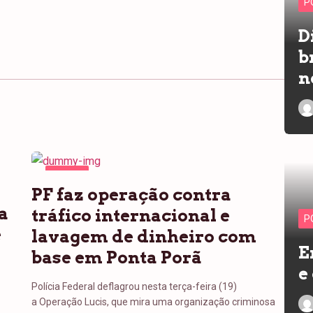
P
D
b
n
PONTA
PF faz operação contra
PORÃ
a
tráfico internacional e
P
e
lavagem de dinheiro com
E
base em Ponta Porã
e
Polícia Federal deflagrou nesta terça-feira (19)
a Operação Lucis, que mira uma organização criminosa