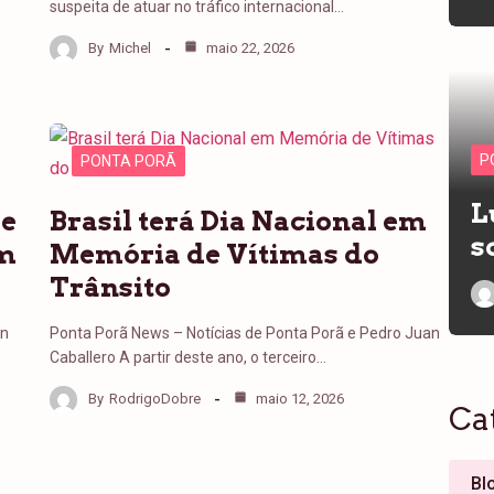
suspeita de atuar no tráfico internacional…
By
Michel
maio 22, 2026
P
PONTA PORÃ
L
de
Brasil terá Dia Nacional em
s
em
Memória de Vítimas do
Trânsito
an
Ponta Porã News – Notícias de Ponta Porã e Pedro Juan
Caballero A partir deste ano, o terceiro…
By
RodrigoDobre
maio 12, 2026
Ca
Bl