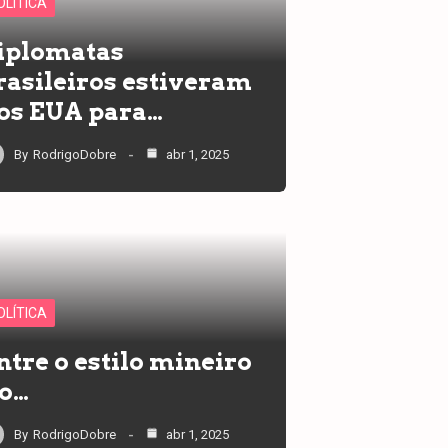
OLÍTICA
iplomatas
rasileiros estiveram
os EUA para…
By
RodrigoDobre
abr 1, 2025
OLÍTICA
ntre o estilo mineiro
 o…
By
RodrigoDobre
abr 1, 2025