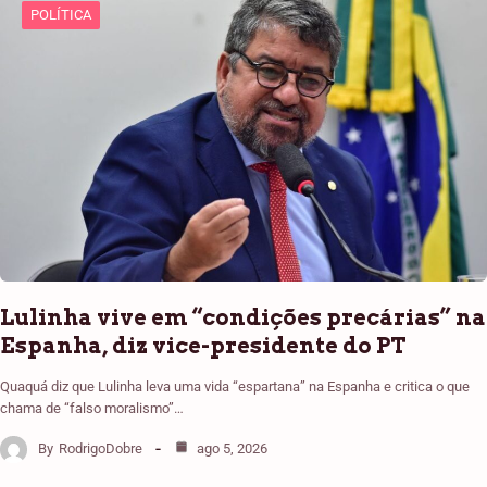
POLÍTICA
Lulinha vive em “condições precárias” na
Espanha, diz vice-presidente do PT
Quaquá diz que Lulinha leva uma vida “espartana” na Espanha e critica o que
chama de “falso moralismo”…
By
RodrigoDobre
ago 5, 2026