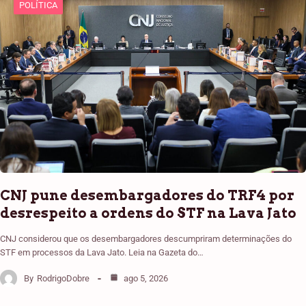
POLÍTICA
CNJ pune desembargadores do TRF4 por
desrespeito a ordens do STF na Lava Jato
CNJ considerou que os desembargadores descumpriram determinações do
STF em processos da Lava Jato. Leia na Gazeta do…
By
RodrigoDobre
ago 5, 2026