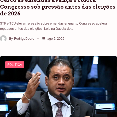
Cerco às emendas avança e coloca
Congresso sob pressão antes das eleições
de 2026
STF e TCU elevam pressão sobre emendas enquanto Congresso acelera
repasses antes das eleições. Leia na Gazeta do…
By
RodrigoDobre
ago 5, 2026
POLÍTICA