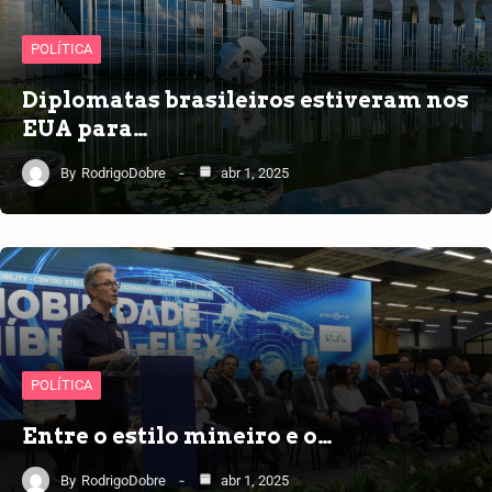
POLÍTICA
Diplomatas brasileiros estiveram nos
EUA para…
By
RodrigoDobre
abr 1, 2025
POLÍTICA
Entre o estilo mineiro e o…
By
RodrigoDobre
abr 1, 2025