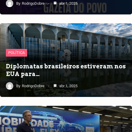
By
RodrigoDobre
abr 1, 2025
POLÍTICA
Diplomatas brasileiros estiveram nos
EUA para…
By
RodrigoDobre
abr 1, 2025