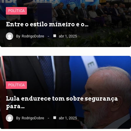
POLÍTICA
Entre o estilo mineiro e o…
By
RodrigoDobre
abr 1, 2025
POLÍTICA
Lula endurece tom sobre segurança
para…
By
RodrigoDobre
abr 1, 2025