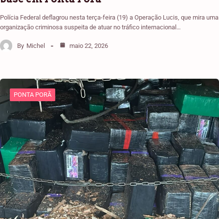
Polícia Federal deflagrou nesta terça-feira (19) a Operação Lucis, que mira uma
organização criminosa suspeita de atuar no tráfico internacional…
By
Michel
maio 22, 2026
PONTA PORÃ