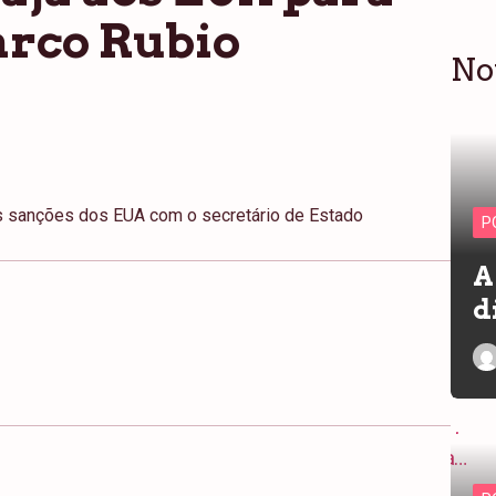
rco Rubio
No
 as sanções dos EUA com o secretário de Estado
P
A
d