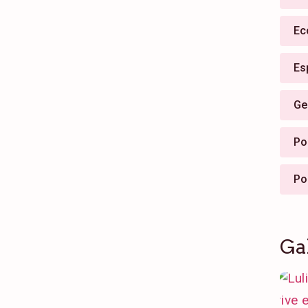
Ec
Es
Ge
Pol
Po
Ga