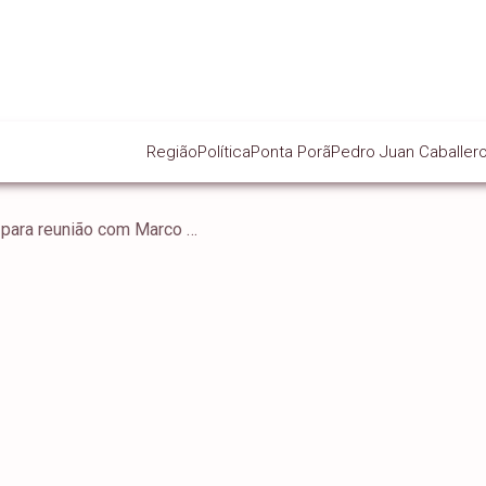
Região
Política
Ponta Porã
Pedro Juan Caballer
Mauro Vieira viaja aos EUA para reunião com Marco Rubio