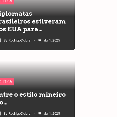
OLÍTICA
iplomatas
rasileiros estiveram
os EUA para…
By
RodrigoDobre
abr 1, 2025
OLÍTICA
ntre o estilo mineiro
 o…
By
RodrigoDobre
abr 1, 2025