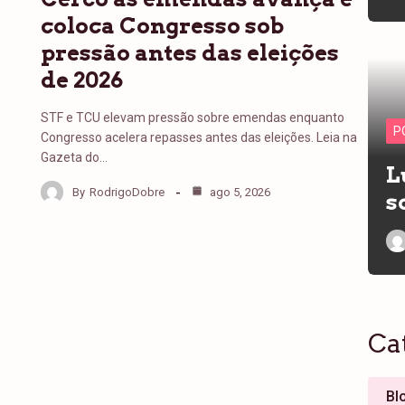
coloca Congresso sob
pressão antes das eleições
de 2026
STF e TCU elevam pressão sobre emendas enquanto
P
Congresso acelera repasses antes das eleições. Leia na
Gazeta do…
L
By
RodrigoDobre
ago 5, 2026
s
Ca
Bl