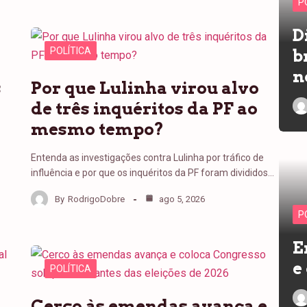
P
D
POLÍTICA
b
n
s
Por que Lulinha virou alvo
de três inquéritos da PF ao
mesmo tempo?
Entenda as investigações contra Lulinha por tráfico de
influência e por que os inquéritos da PF foram divididos…
By
RodrigoDobre
ago 5, 2026
P
E
e
POLÍTICA
Cerco às emendas avança e