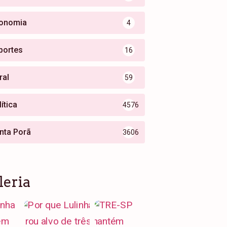
onomia
4
portes
16
ral
59
ítica
4576
nta Porã
3606
leria