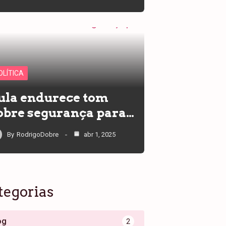
OLÍTICA
ula endurece tom
obre segurança para…
By
RodrigoDobre
abr 1, 2025
tegorias
og
2