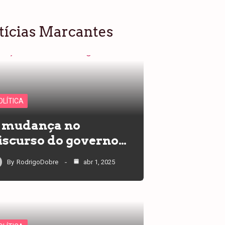
tícias Marcantes
OLÍTICA
 mudança no
iscurso do governo…
By
RodrigoDobre
abr 1, 2025