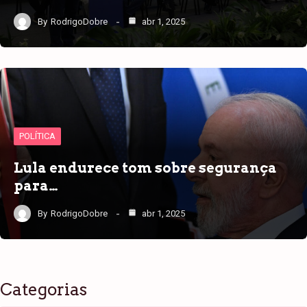
By
RodrigoDobre
abr 1, 2025
POLÍTICA
Lula endurece tom sobre segurança
para…
By
RodrigoDobre
abr 1, 2025
Categorias