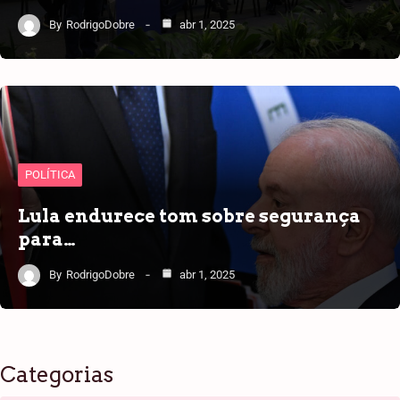
By
RodrigoDobre
abr 1, 2025
POLÍTICA
Lula endurece tom sobre segurança
para…
By
RodrigoDobre
abr 1, 2025
Categorias