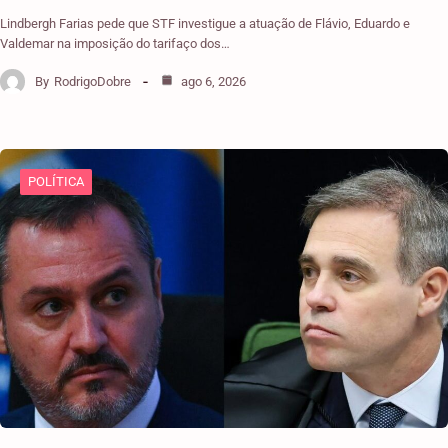
Lindbergh Farias pede que STF investigue a atuação de Flávio, Eduardo e
Valdemar na imposição do tarifaço dos…
By
RodrigoDobre
ago 6, 2026
POLÍTICA