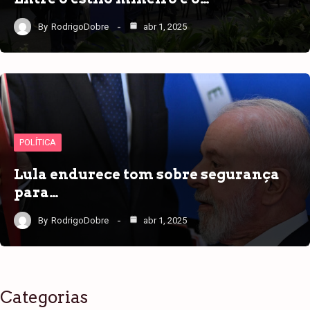
By
RodrigoDobre
abr 1, 2025
POLÍTICA
Lula endurece tom sobre segurança
para…
By
RodrigoDobre
abr 1, 2025
Categorias