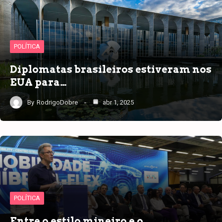
POLÍTICA
Diplomatas brasileiros estiveram nos
EUA para…
By
RodrigoDobre
abr 1, 2025
POLÍTICA
Entre o estilo mineiro e o…