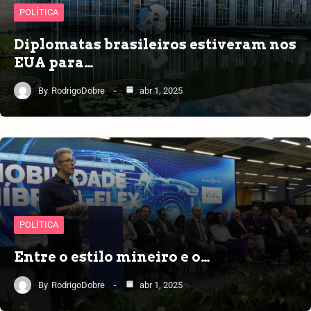
POLÍTICA
Diplomatas brasileiros estiveram nos
EUA para…
By
RodrigoDobre
abr 1, 2025
POLÍTICA
Entre o estilo mineiro e o…
By
RodrigoDobre
abr 1, 2025