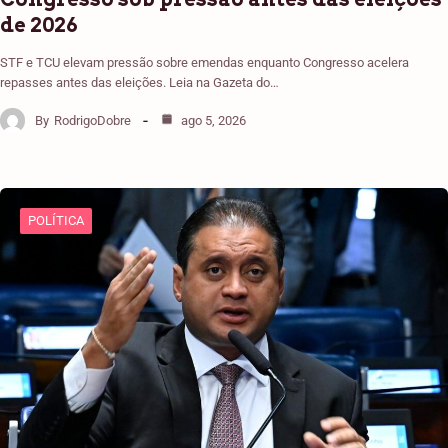
de 2026
STF e TCU elevam pressão sobre emendas enquanto Congresso acelera
repasses antes das eleições. Leia na Gazeta do…
By
RodrigoDobre
ago 5, 2026
POLÍTICA