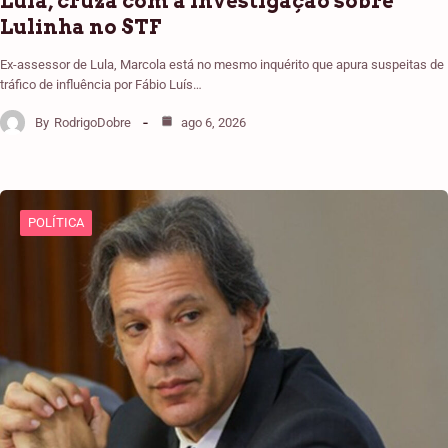
Lula, cruza com a investigação sobre
Lulinha no STF
Ex-assessor de Lula, Marcola está no mesmo inquérito que apura suspeitas de
tráfico de influência por Fábio Luís…
By
RodrigoDobre
ago 6, 2026
POLÍTICA