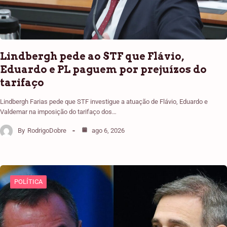
Lindbergh pede ao STF que Flávio,
Eduardo e PL paguem por prejuízos do
tarifaço
Lindbergh Farias pede que STF investigue a atuação de Flávio, Eduardo e
Valdemar na imposição do tarifaço dos…
By
RodrigoDobre
ago 6, 2026
POLÍTICA