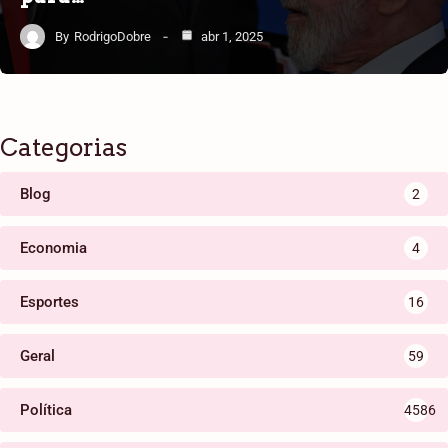
By
RodrigoDobre
abr 1, 2025
Categorias
Blog
2
Economia
4
Esportes
16
Geral
59
Política
4586