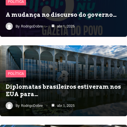
POLÍTICA
A mudança no discurso do governo…
By
RodrigoDobre
abr 1, 2025
POLÍTICA
Diplomatas brasileiros estiveram nos
EUA para…
By
RodrigoDobre
abr 1, 2025