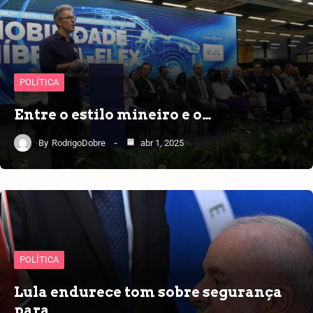
POLÍTICA
Entre o estilo mineiro e o…
By
RodrigoDobre
abr 1, 2025
POLÍTICA
Lula endurece tom sobre segurança
para…