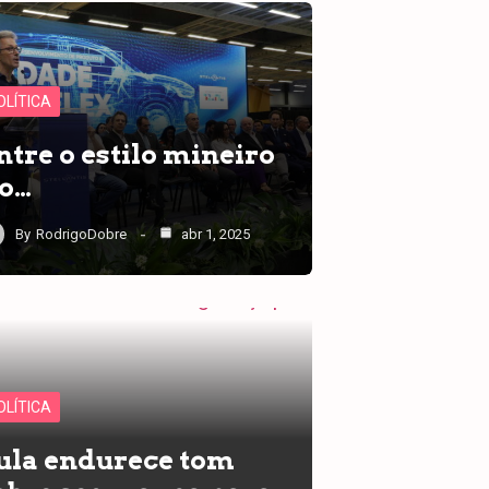
OLÍTICA
ntre o estilo mineiro
 o…
By
RodrigoDobre
abr 1, 2025
OLÍTICA
ula endurece tom