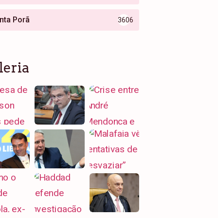
nta Porã
3606
leria