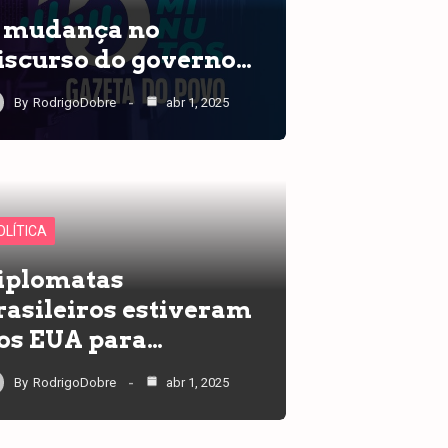
 mudança no
iscurso do governo…
By
RodrigoDobre
abr 1, 2025
OLÍTICA
iplomatas
rasileiros estiveram
os EUA para…
By
RodrigoDobre
abr 1, 2025