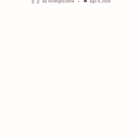
By
RodrigoDobre
ago 6, 2026