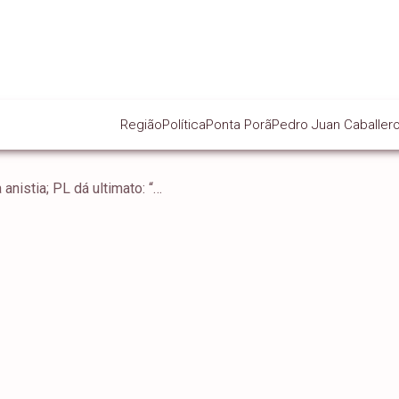
Região
Política
Ponta Porã
Pedro Juan Caballer
Motta resiste à urgência da anistia; PL dá ultimato: “O tempo agora acabou”