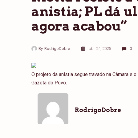
anistia; PL dá u
agora acabou”
By
RodrigoDobre
abr 24, 2025
0
O projeto da anistia segue travado na Câmara e o
Gazeta do Povo.
RodrigoDobre