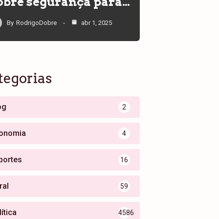
obre segurança para…
By
RodrigoDobre
abr 1, 2025
tegorias
og
2
onomia
4
portes
16
ral
59
ítica
4586