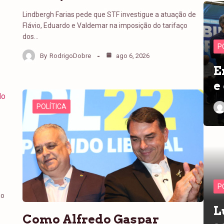
Lindbergh Farias pede que STF investigue a atuação de
Flávio, Eduardo e Valdemar na imposição do tarifaço
dos…
P
By
RodrigoDobre
ago 6, 2026
E
e
POLÍTICA
P
no
L
Como Alfredo Gaspar