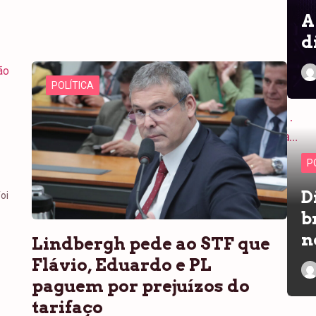
A
d
POLÍTICA
a
P
D
oi
b
n
Lindbergh pede ao STF que
Flávio, Eduardo e PL
paguem por prejuízos do
tarifaço