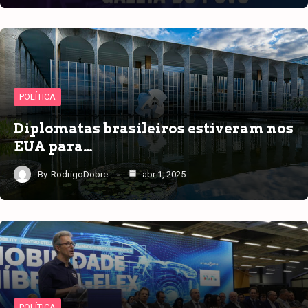
POLÍTICA
Diplomatas brasileiros estiveram nos
EUA para…
By
RodrigoDobre
abr 1, 2025
POLÍTICA