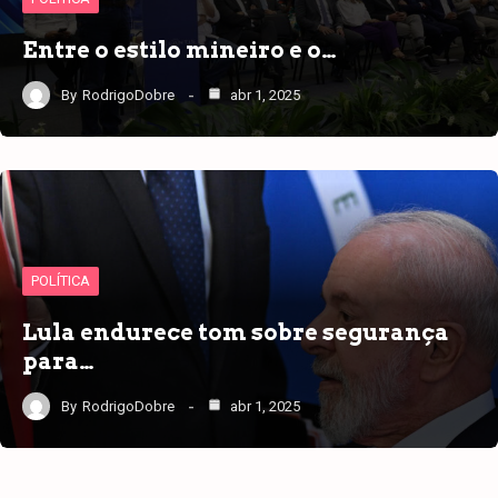
Entre o estilo mineiro e o…
By
RodrigoDobre
abr 1, 2025
POLÍTICA
Lula endurece tom sobre segurança
para…
By
RodrigoDobre
abr 1, 2025