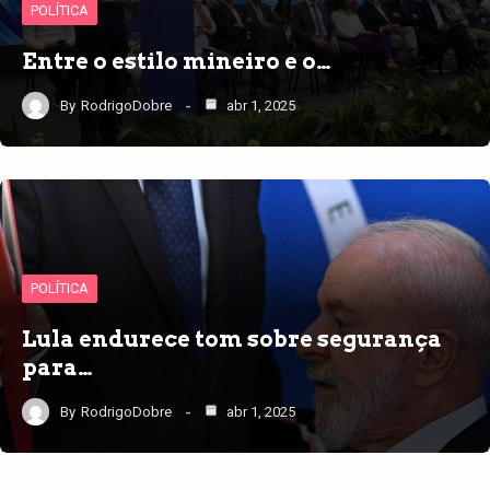
POLÍTICA
Entre o estilo mineiro e o…
By
RodrigoDobre
abr 1, 2025
POLÍTICA
Lula endurece tom sobre segurança
para…
By
RodrigoDobre
abr 1, 2025