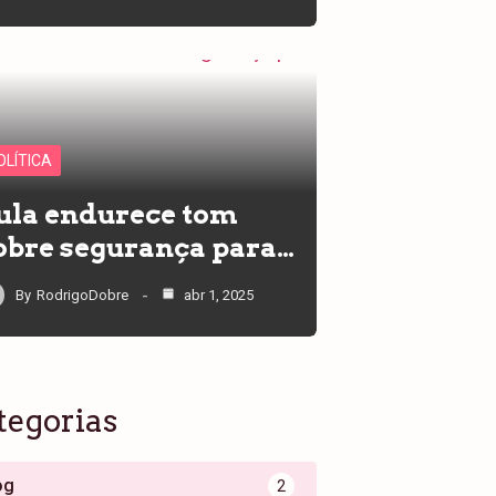
OLÍTICA
ula endurece tom
obre segurança para…
By
RodrigoDobre
abr 1, 2025
tegorias
og
2