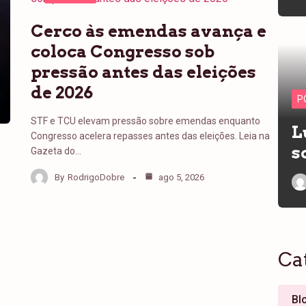
Cerco às emendas avança e
coloca Congresso sob
pressão antes das eleições
de 2026
P
STF e TCU elevam pressão sobre emendas enquanto
L
Congresso acelera repasses antes das eleições. Leia na
s
Gazeta do…
By
RodrigoDobre
ago 5, 2026
Ca
Bl