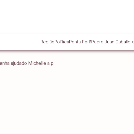
Região
Política
Ponta Porã
Pedro Juan Caballer
Nikolas Ferreira nega que tenha ajudado Michelle a produzir vídeo contra Flávio Bolsonaro