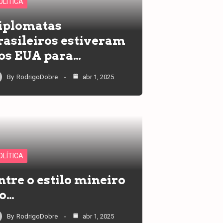
OLÍTICA
iplomatas
rasileiros estiveram
os EUA para…
By
RodrigoDobre
abr 1, 2025
OLÍTICA
ntre o estilo mineiro
 o…
By
RodrigoDobre
abr 1, 2025