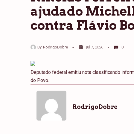
ajudado Michell
contra Flávio B
By
RodrigoDobre
jul 7, 2026
0
Deputado federal emitiu nota classificando info
do Povo.
RodrigoDobre