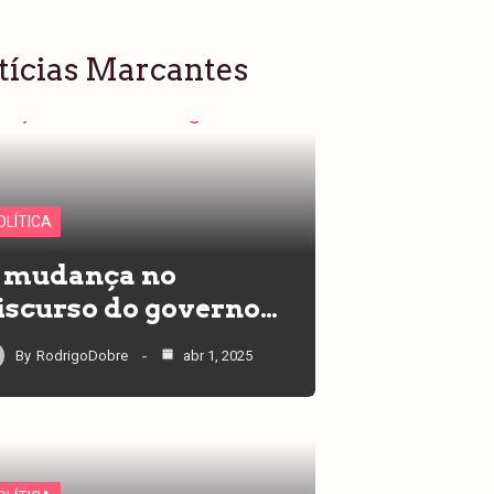
tícias Marcantes
OLÍTICA
 mudança no
iscurso do governo…
By
RodrigoDobre
abr 1, 2025