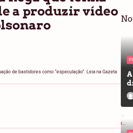
e a produzir vídeo
No
olsonaro
P
rmação de bastidores como “especulação”. Leia na Gazeta
A
d