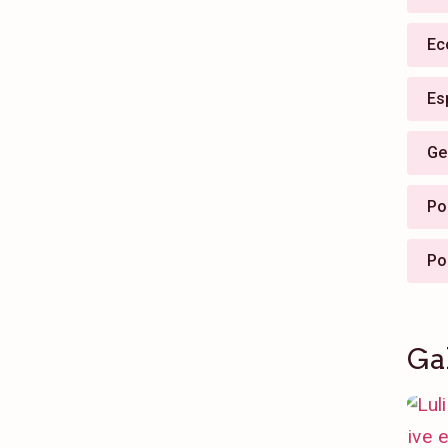
Ec
Es
Ge
Pol
Po
Ga