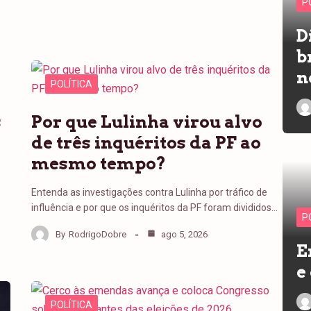
P
D
b
n
POLÍTICA
s
Por que Lulinha virou alvo
de três inquéritos da PF ao
mesmo tempo?
Entenda as investigações contra Lulinha por tráfico de
influência e por que os inquéritos da PF foram divididos…
P
By
RodrigoDobre
ago 5, 2026
E
e
POLÍTICA