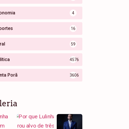
onomia
4
portes
16
ral
59
ítica
4576
nta Porã
3606
leria