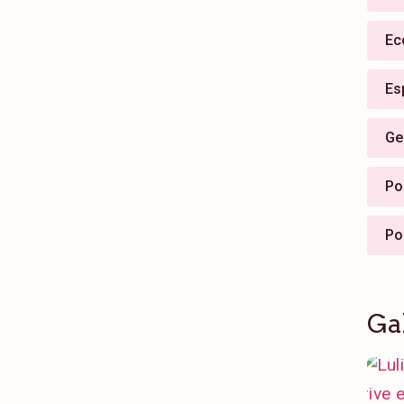
Ec
Es
Ge
Pol
Po
Ga