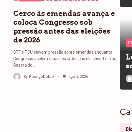
Cerco às emendas avança e
coloca Congresso sob
pressão antes das eleições
de 2026
P
STF e TCU elevam pressão sobre emendas enquanto
L
Congresso acelera repasses antes das eleições. Leia na
s
Gazeta do…
By
RodrigoDobre
ago 5, 2026
Ca
Bl