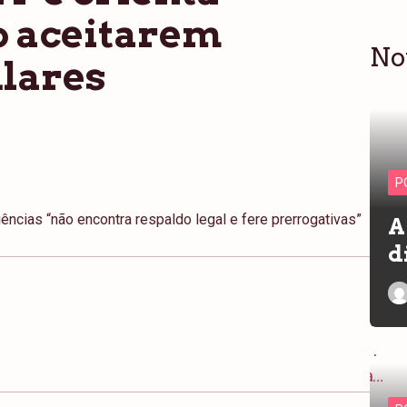
o aceitarem
No
ulares
P
ências “não encontra respaldo legal e fere prerrogativas”
A
d