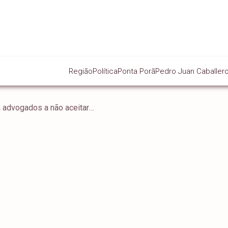
Região
Política
Ponta Porã
Pedro Juan Caballer
OAB enfrenta STF e orienta advogados a não aceitarem lacração de celulares