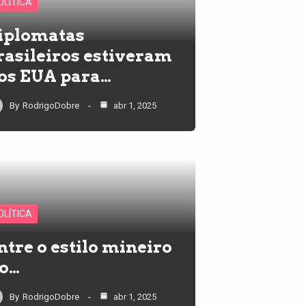
OLÍTICA
iplomatas
rasileiros estiveram
os EUA para…
By
RodrigoDobre
abr 1, 2025
OLÍTICA
ntre o estilo mineiro
 o…
By
RodrigoDobre
abr 1, 2025