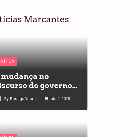
tícias Marcantes
OLÍTICA
 mudança no
iscurso do governo…
By
RodrigoDobre
abr 1, 2025