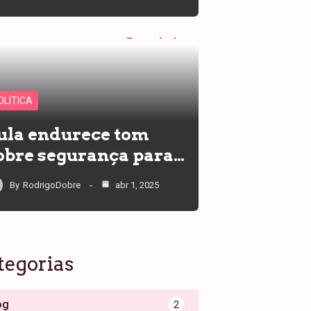
OLÍTICA
ula endurece tom
obre segurança para…
By
RodrigoDobre
abr 1, 2025
tegorias
og
2