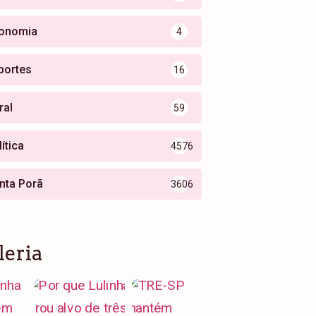
onomia
4
portes
16
ral
59
ítica
4576
nta Porã
3606
leria