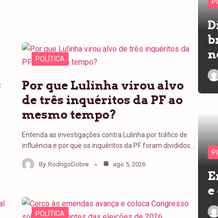
P
D
b
n
POLÍTICA
s
Por que Lulinha virou alvo
de três inquéritos da PF ao
mesmo tempo?
Entenda as investigações contra Lulinha por tráfico de
influência e por que os inquéritos da PF foram divididos…
P
By
RodrigoDobre
ago 5, 2026
E
e
POLÍTICA