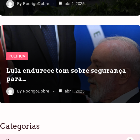
By
RodrigoDobre
abr 1, 2025
POLÍTICA
Lula endurece tom sobre segurança
para…
By
RodrigoDobre
abr 1, 2025
Categorias