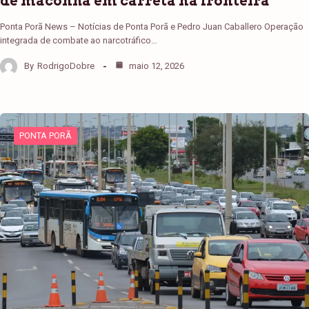
de maconha em carreta na fronteira
Ponta Porã News – Notícias de Ponta Porã e Pedro Juan Caballero Operação
integrada de combate ao narcotráfico…
By
RodrigoDobre
maio 12, 2026
PONTA PORÃ