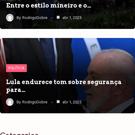
Entre o estilo mineiro e o…
By
RodrigoDobre
abr 1, 2025
POLÍTICA
Lula endurece tom sobre segurança
para…
By
RodrigoDobre
abr 1, 2025