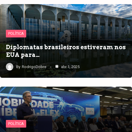
POLÍTICA
Diplomatas brasileiros estiveram nos
EUA para…
By
RodrigoDobre
abr 1, 2025
POLÍTICA