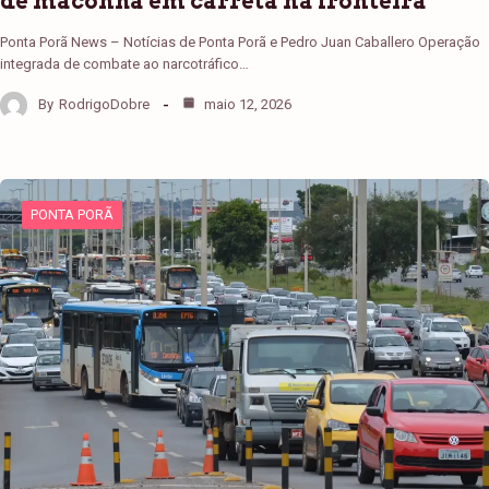
de maconha em carreta na fronteira
Ponta Porã News – Notícias de Ponta Porã e Pedro Juan Caballero Operação
integrada de combate ao narcotráfico…
By
RodrigoDobre
maio 12, 2026
PONTA PORÃ