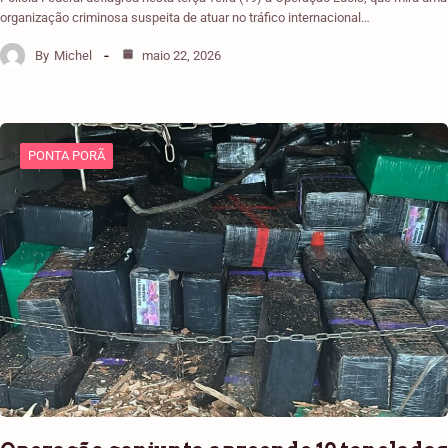
organização criminosa suspeita de atuar no tráfico internacional…
By
Michel
maio 22, 2026
PONTA PORÃ