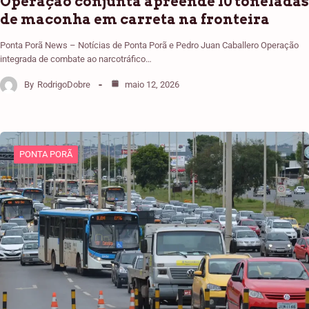
Operação conjunta apreende 10 toneladas
de maconha em carreta na fronteira
Ponta Porã News – Notícias de Ponta Porã e Pedro Juan Caballero Operação
integrada de combate ao narcotráfico…
By
RodrigoDobre
maio 12, 2026
PONTA PORÃ