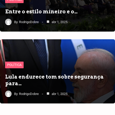
Entre o estilo mineiro e o…
By
RodrigoDobre
abr 1, 2025
POLÍTICA
Lula endurece tom sobre segurança
para…
By
RodrigoDobre
abr 1, 2025