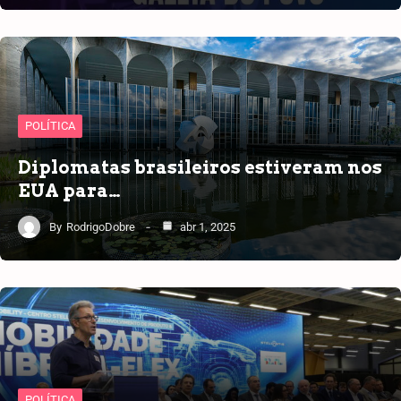
POLÍTICA
Diplomatas brasileiros estiveram nos
EUA para…
By
RodrigoDobre
abr 1, 2025
POLÍTICA