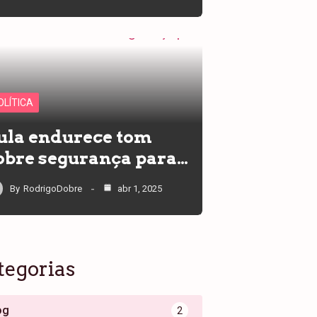
OLÍTICA
ula endurece tom
obre segurança para…
By
RodrigoDobre
abr 1, 2025
tegorias
og
2