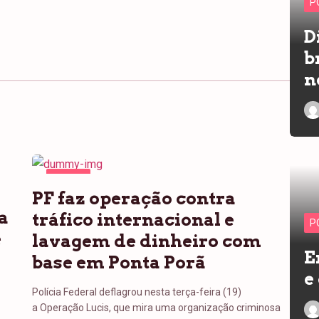
P
D
b
n
PONTA
PF faz operação contra
PORÃ
a
tráfico internacional e
P
e
lavagem de dinheiro com
E
base em Ponta Porã
e
Polícia Federal deflagrou nesta terça-feira (19)
a Operação Lucis, que mira uma organização criminosa