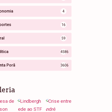
onomia
4
portes
16
ral
59
ítica
4586
nta Porã
3606
leria