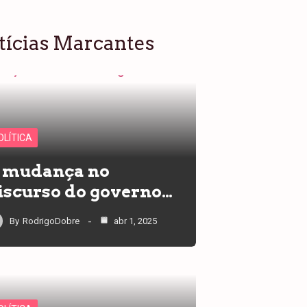
tícias Marcantes
OLÍTICA
 mudança no
iscurso do governo…
By
RodrigoDobre
abr 1, 2025