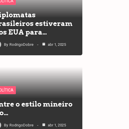
OLÍTICA
iplomatas
rasileiros estiveram
os EUA para…
By
RodrigoDobre
abr 1, 2025
OLÍTICA
ntre o estilo mineiro
 o…
By
RodrigoDobre
abr 1, 2025