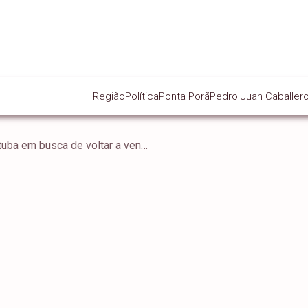
Região
Política
Ponta Porã
Pedro Juan Caballer
Operário recebe o Goiatuba em busca de voltar a vencer na Série D do Brasileiro