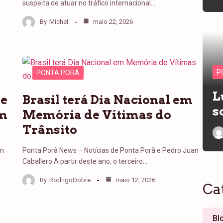
suspeita de atuar no tráfico internacional…
By
Michel
maio 22, 2026
P
PONTA PORÃ
L
de
Brasil terá Dia Nacional em
s
em
Memória de Vítimas do
Trânsito
an
Ponta Porã News – Notícias de Ponta Porã e Pedro Juan
Caballero A partir deste ano, o terceiro…
By
RodrigoDobre
maio 12, 2026
Ca
Bl