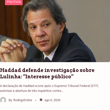
POLÍTICA
Haddad defende investigação sobre
Lulinha: “Interesse público”
A declaração de Haddad ocorre após o Supremo Tribunal Federal (STF)
autorizar a abertura de três inquéritos contra…
By
RodrigoDobre
ago 6, 2026