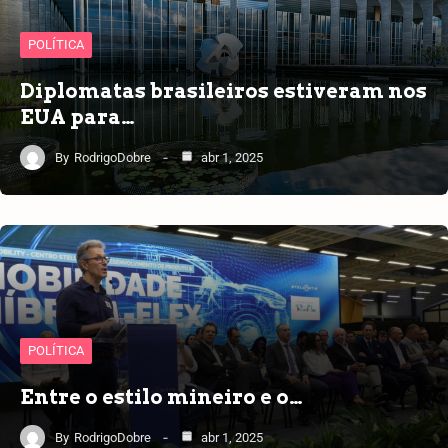
POLÍTICA
Diplomatas brasileiros estiveram nos
EUA para…
By
RodrigoDobre
abr 1, 2025
POLÍTICA
Entre o estilo mineiro e o…
By
RodrigoDobre
abr 1, 2025