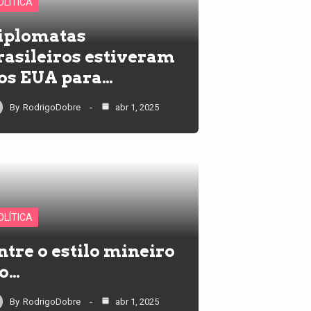
OLÍTICA
iplomatas
rasileiros estiveram
os EUA para…
By
RodrigoDobre
abr 1, 2025
OLÍTICA
ntre o estilo mineiro
 o…
By
RodrigoDobre
abr 1, 2025