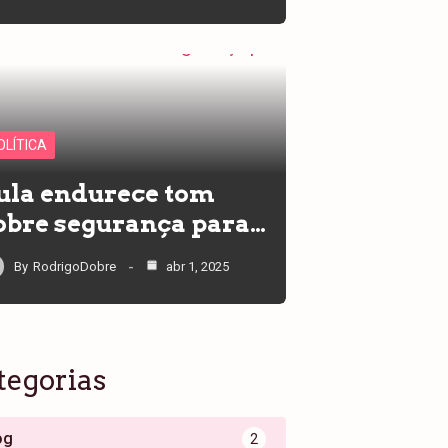
OLÍTICA
ula endurece tom
obre segurança para…
By
RodrigoDobre
abr 1, 2025
tegorias
og
2