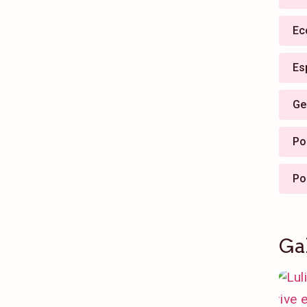
Ec
Es
Ge
Pol
Po
Ga