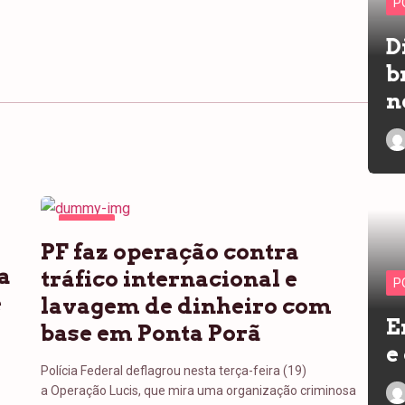
P
D
b
n
PONTA
PF faz operação contra
PORÃ
a
tráfico internacional e
P
e
lavagem de dinheiro com
E
base em Ponta Porã
e
Polícia Federal deflagrou nesta terça-feira (19)
a Operação Lucis, que mira uma organização criminosa