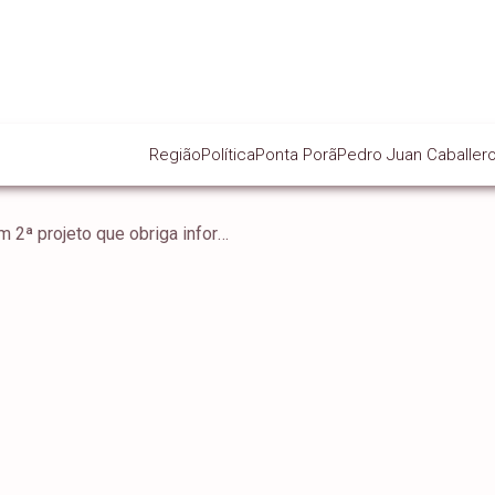
Região
Política
Ponta Porã
Pedro Juan Caballer
Ordem do Dia: Passa em 2ª projeto que obriga informar se carro é oriundo de leilão