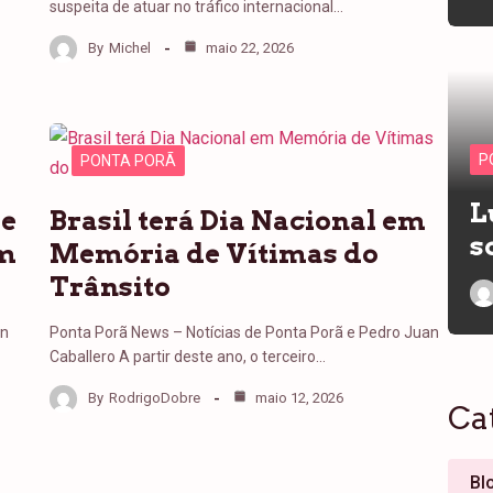
suspeita de atuar no tráfico internacional…
By
Michel
maio 22, 2026
P
PONTA PORÃ
L
de
Brasil terá Dia Nacional em
s
em
Memória de Vítimas do
Trânsito
an
Ponta Porã News – Notícias de Ponta Porã e Pedro Juan
Caballero A partir deste ano, o terceiro…
By
RodrigoDobre
maio 12, 2026
Ca
Bl