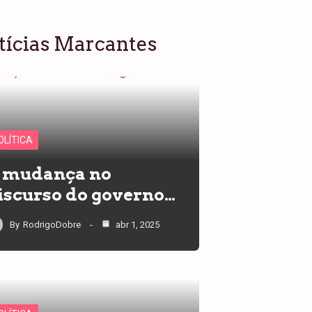
tícias Marcantes
OLÍTICA
 mudança no
iscurso do governo…
By
RodrigoDobre
abr 1, 2025