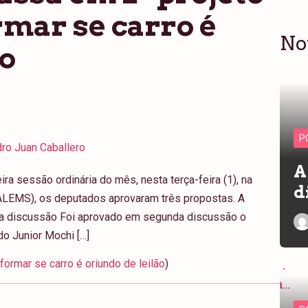
rmar se carro é
No
ão
P
ro Juan Caballero
A
ra sessão ordinária do mês, nesta terça-feira (1), na
d
ALEMS), os deputados aprovaram três propostas. A
da discussão Foi aprovado em segunda discussão o
do Junior Mochi […]
ormar se carro é oriundo de leilão
)