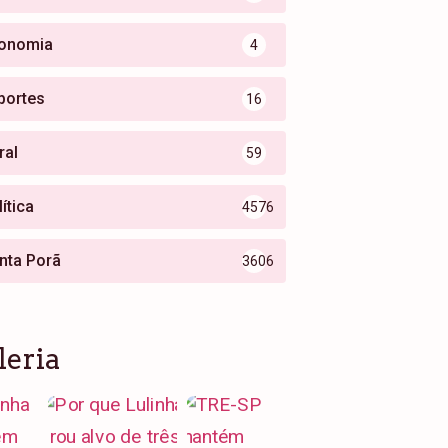
onomia
4
portes
16
ral
59
ítica
4576
nta Porã
3606
leria