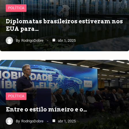
POLÍTICA
Diplomatas brasileiros estiveram nos
EUA para…
By
RodrigoDobre
abr 1, 2025
POLÍTICA
Entre o estilo mineiro e o…
By
RodrigoDobre
abr 1, 2025