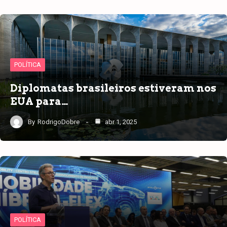
POLÍTICA
Diplomatas brasileiros estiveram nos
EUA para…
By
RodrigoDobre
abr 1, 2025
POLÍTICA