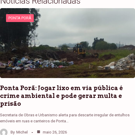
Notícias Relacionadas
PONTA PORÃ
Ponta Porã: Jogar lixo em via pública é
crime ambiental e pode gerar multa e
prisão
Secretaria de Obras e Urbanismo alerta para descarte irregular de entulhos
emóveis em ruas e canteiros de Ponta…
By
Michel
maio 26, 2026