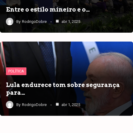
Entre o estilo mineiro e o…
By
RodrigoDobre
abr 1, 2025
POLÍTICA
Lula endurece tom sobre segurança
para…
By
RodrigoDobre
abr 1, 2025