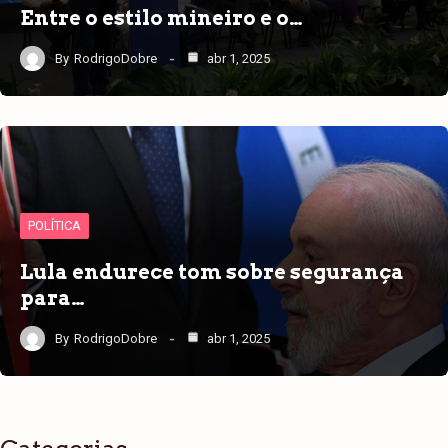
Entre o estilo mineiro e o…
By
RodrigoDobre
abr 1, 2025
POLÍTICA
Lula endurece tom sobre segurança
para…
By
RodrigoDobre
abr 1, 2025