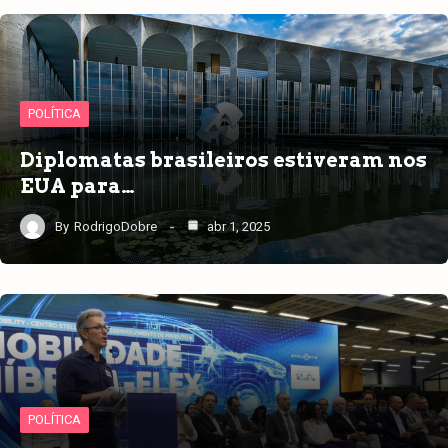
POLÍTICA
Diplomatas brasileiros estiveram nos
EUA para…
By
RodrigoDobre
abr 1, 2025
POLÍTICA