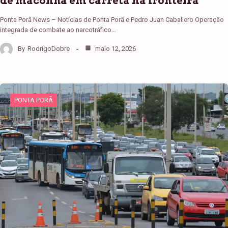
de maconha em carreta na fronteira
Ponta Porã News – Notícias de Ponta Porã e Pedro Juan Caballero Operação
integrada de combate ao narcotráfico…
By
RodrigoDobre
maio 12, 2026
PONTA PORÃ