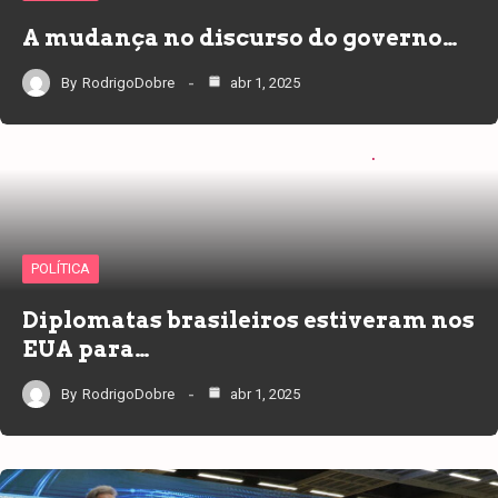
A mudança no discurso do governo…
By
RodrigoDobre
abr 1, 2025
POLÍTICA
Diplomatas brasileiros estiveram nos
EUA para…
By
RodrigoDobre
abr 1, 2025