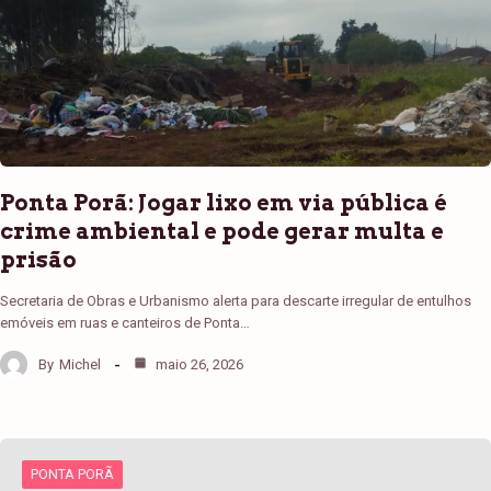
Ponta Porã: Jogar lixo em via pública é
crime ambiental e pode gerar multa e
prisão
Secretaria de Obras e Urbanismo alerta para descarte irregular de entulhos
emóveis em ruas e canteiros de Ponta…
By
Michel
maio 26, 2026
PONTA PORÃ