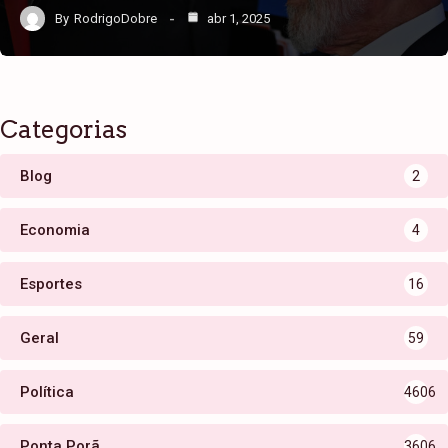
By
RodrigoDobre
abr 1, 2025
Categorias
Blog
2
Economia
4
Esportes
16
Geral
59
Política
4606
Ponta Porã
3606