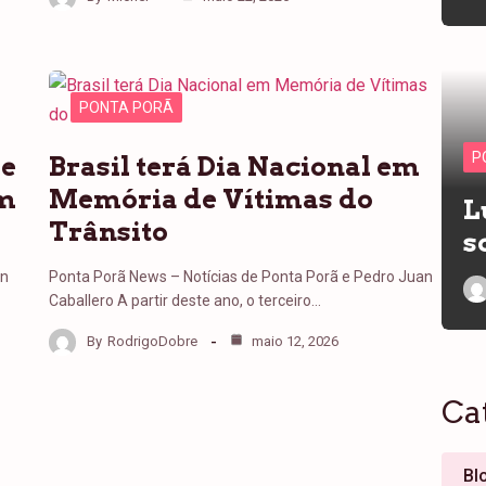
PONTA PORÃ
P
de
Brasil terá Dia Nacional em
em
Memória de Vítimas do
L
Trânsito
s
an
Ponta Porã News – Notícias de Ponta Porã e Pedro Juan
Caballero A partir deste ano, o terceiro…
By
RodrigoDobre
maio 12, 2026
Ca
Bl