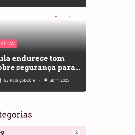
OLÍTICA
ula endurece tom
obre segurança para…
By
RodrigoDobre
abr 1, 2025
tegorias
og
2