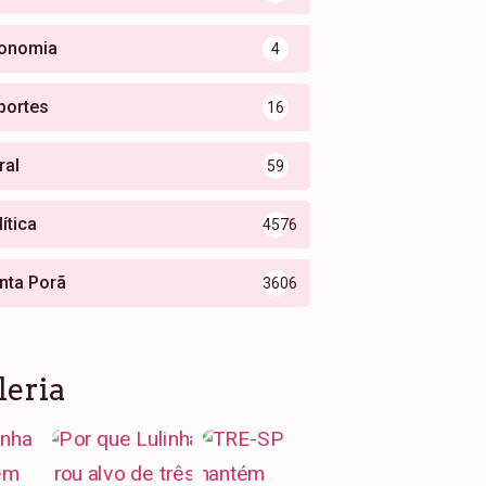
onomia
4
portes
16
ral
59
ítica
4576
nta Porã
3606
leria