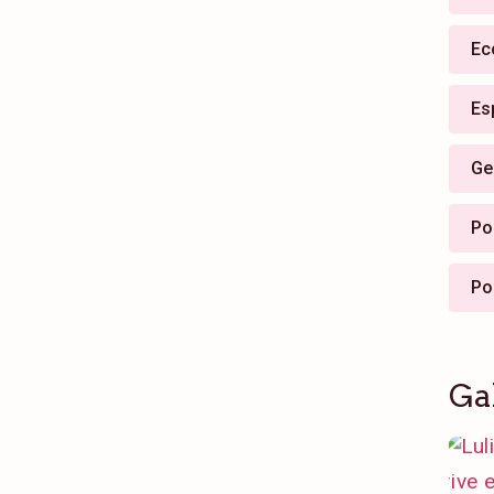
Ec
Es
Ge
Pol
Po
Ga