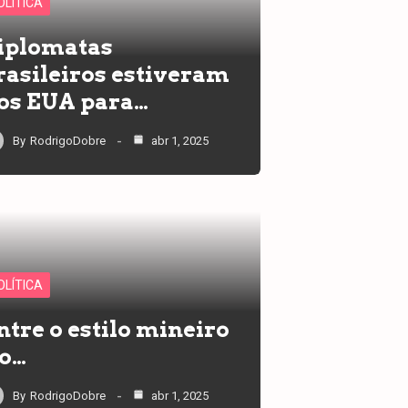
OLÍTICA
iplomatas
rasileiros estiveram
os EUA para…
By
RodrigoDobre
abr 1, 2025
OLÍTICA
ntre o estilo mineiro
 o…
By
RodrigoDobre
abr 1, 2025