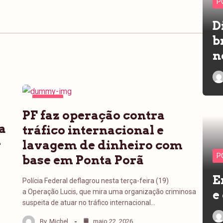
P
D
b
n
PONTA
PF faz operação contra
PORÃ
a
tráfico internacional e
e
lavagem de dinheiro com
P
base em Ponta Porã
E
Polícia Federal deflagrou nesta terça-feira (19)
a Operação Lucis, que mira uma organização criminosa
e
suspeita de atuar no tráfico internacional…
By
Michel
maio 22, 2026