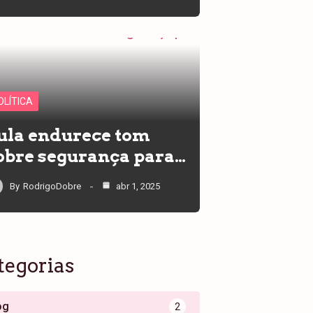
OLÍTICA
ula endurece tom
obre segurança para…
By
RodrigoDobre
abr 1, 2025
tegorias
og
2