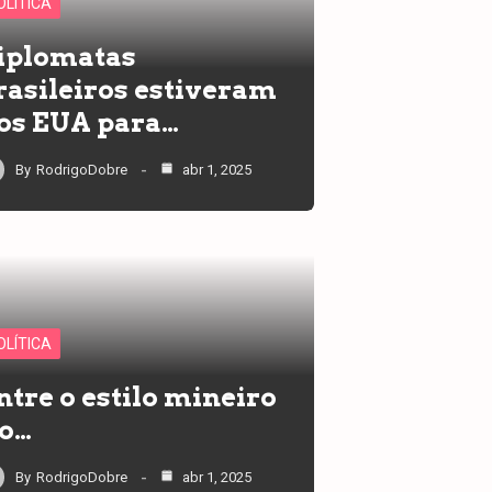
OLÍTICA
iplomatas
rasileiros estiveram
os EUA para…
By
RodrigoDobre
abr 1, 2025
OLÍTICA
ntre o estilo mineiro
 o…
By
RodrigoDobre
abr 1, 2025