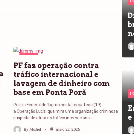
P
D
b
n
PONTA
PF faz operação contra
PORÃ
a
tráfico internacional e
e
lavagem de dinheiro com
base em Ponta Porã
P
Polícia Federal deflagrou nesta terça-feira (19)
E
a Operação Lucis, que mira uma organização criminosa
e
suspeita de atuar no tráfico internacional…
By
Michel
maio 22, 2026