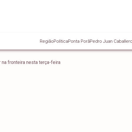
Região
Política
Ponta Porã
Pedro Juan Caballer
na fronteira nesta terça-feira