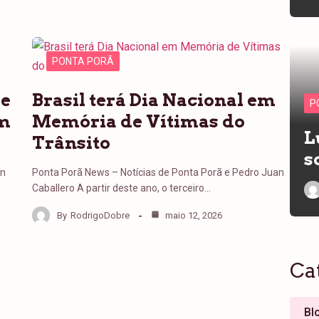
PONTA PORÃ
de
Brasil terá Dia Nacional em
P
em
Memória de Vítimas do
L
Trânsito
s
an
Ponta Porã News – Notícias de Ponta Porã e Pedro Juan
Caballero A partir deste ano, o terceiro…
By
RodrigoDobre
maio 12, 2026
Ca
Bl