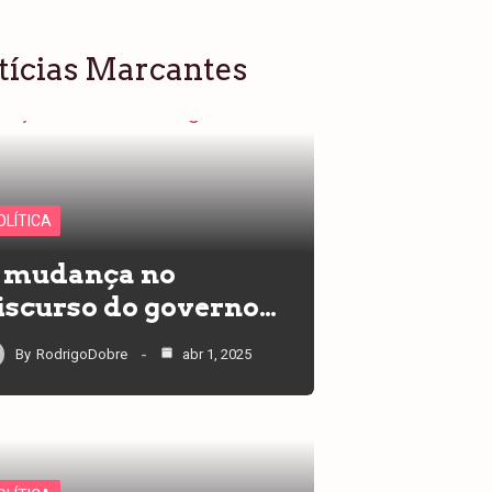
tícias Marcantes
OLÍTICA
 mudança no
iscurso do governo…
By
RodrigoDobre
abr 1, 2025