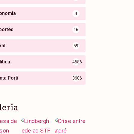
onomia
4
portes
16
ral
59
ítica
4586
nta Porã
3606
leria