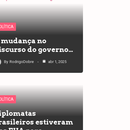
OLÍTICA
 mudança no
iscurso do governo…
By
RodrigoDobre
abr 1, 2025
OLÍTICA
iplomatas
rasileiros estiveram