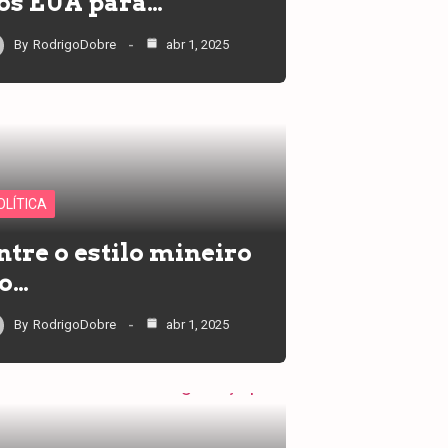
os EUA para…
By
RodrigoDobre
abr 1, 2025
OLÍTICA
ntre o estilo mineiro
 o…
By
RodrigoDobre
abr 1, 2025