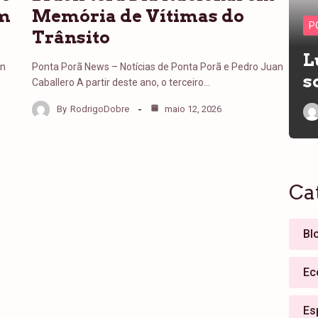
em
Memória de Vítimas do
P
Trânsito
L
an
Ponta Porã News – Notícias de Ponta Porã e Pedro Juan
s
Caballero A partir deste ano, o terceiro…
By
RodrigoDobre
maio 12, 2026
Ca
Bl
Ec
Es