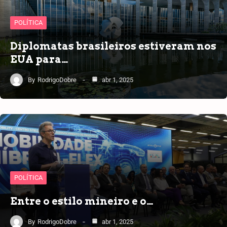
POLÍTICA
Diplomatas brasileiros estiveram nos
EUA para…
By
RodrigoDobre
abr 1, 2025
POLÍTICA
Entre o estilo mineiro e o…
By
RodrigoDobre
abr 1, 2025