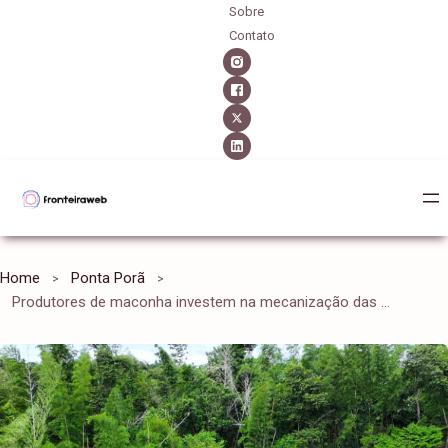
Sobre
Contato
Home
Ponta Porã
Produtores de maconha investem na mecanização das lavouras na fronteira. SENAD destrói 60 hectares da droga