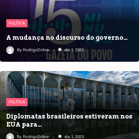
POLÍTICA
A mudança no discurso do governo…
By
RodrigoDobre
abr 1, 2025
POLÍTICA
Diplomatas brasileiros estiveram nos
EUA para…
By
RodrigoDobre
abr 1, 2025