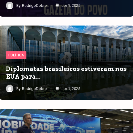
By
RodrigoDobre
abr 1, 2025
POLÍTICA
Diplomatas brasileiros estiveram nos
EUA para…
By
RodrigoDobre
abr 1, 2025