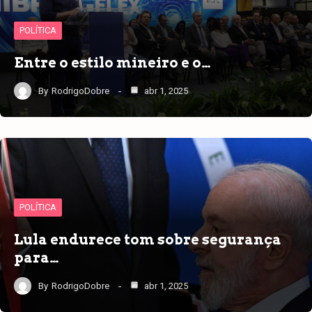
POLÍTICA
Entre o estilo mineiro e o…
By
RodrigoDobre
abr 1, 2025
POLÍTICA
Lula endurece tom sobre segurança
para…
By
RodrigoDobre
abr 1, 2025