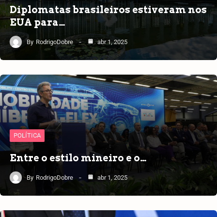
Diplomatas brasileiros estiveram nos
EUA para…
By
RodrigoDobre
abr 1, 2025
POLÍTICA
Entre o estilo mineiro e o…
By
RodrigoDobre
abr 1, 2025