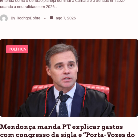
Entenda como o Centrão planeja dominar a Câmara e o Senado em 2027
usando a neutralidade em 2026…
By
RodrigoDobre
ago 7, 2026
POLÍTICA
Mendonça manda PT explicar gastos
com congresso da sigla e “Porta-Vozes do