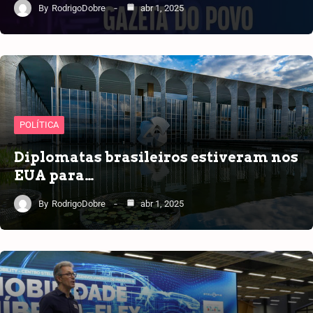
By
RodrigoDobre
abr 1, 2025
POLÍTICA
Diplomatas brasileiros estiveram nos
EUA para…
By
RodrigoDobre
abr 1, 2025