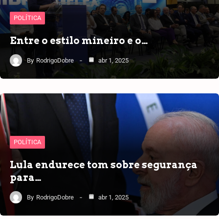
POLÍTICA
Entre o estilo mineiro e o…
By
RodrigoDobre
abr 1, 2025
POLÍTICA
Lula endurece tom sobre segurança
para…
By
RodrigoDobre
abr 1, 2025