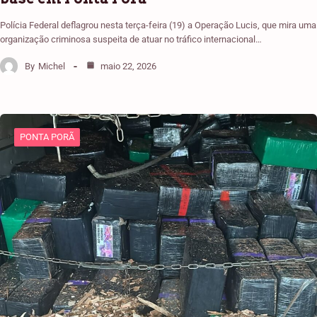
Polícia Federal deflagrou nesta terça-feira (19) a Operação Lucis, que mira uma
organização criminosa suspeita de atuar no tráfico internacional…
By
Michel
maio 22, 2026
PONTA PORÃ