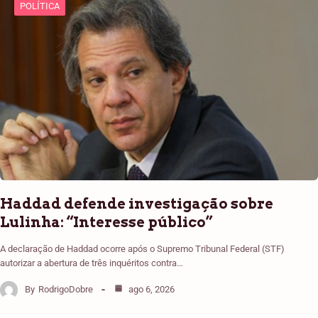
POLÍTICA
Haddad defende investigação sobre
Lulinha: “Interesse público”
A declaração de Haddad ocorre após o Supremo Tribunal Federal (STF)
autorizar a abertura de três inquéritos contra…
By
RodrigoDobre
ago 6, 2026