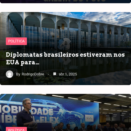
POLÍTICA
Diplomatas brasileiros estiveram nos
EUA para…
By
RodrigoDobre
abr 1, 2025
POLÍTICA