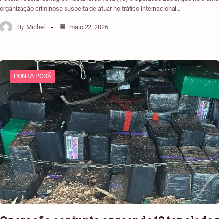
organização criminosa suspeita de atuar no tráfico internacional…
By
Michel
maio 22, 2026
PONTA PORÃ