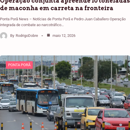
Operação conjunta apreende 10 toneladas
de maconha em carreta na fronteira
Ponta Porã News – Notícias de Ponta Porã e Pedro Juan Caballero Operação
integrada de combate ao narcotráfico…
By
RodrigoDobre
maio 12, 2026
PONTA PORÃ