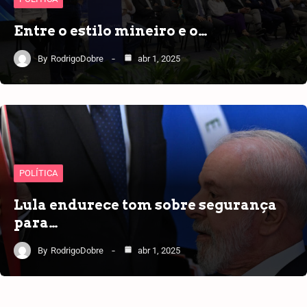
Entre o estilo mineiro e o…
By
RodrigoDobre
abr 1, 2025
POLÍTICA
Lula endurece tom sobre segurança
para…
By
RodrigoDobre
abr 1, 2025