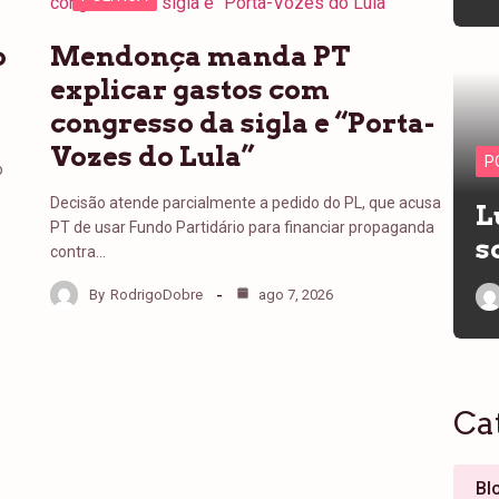
o
Mendonça manda PT
explicar gastos com
congresso da sigla e “Porta-
Vozes do Lula”
P
o
Decisão atende parcialmente a pedido do PL, que acusa
L
PT de usar Fundo Partidário para financiar propaganda
s
contra…
By
RodrigoDobre
ago 7, 2026
Ca
Bl