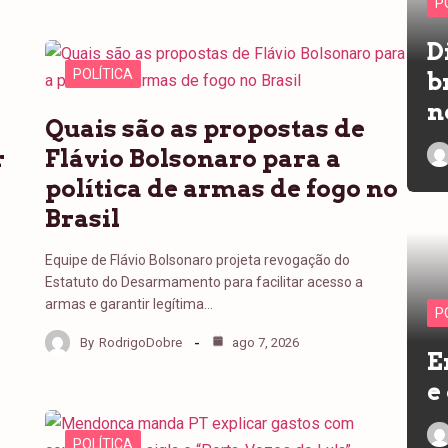
P
D
POLÍTICA
b
n
Quais são as propostas de
r
Flávio Bolsonaro para a
política de armas de fogo no
Brasil
Equipe de Flávio Bolsonaro projeta revogação do
Estatuto do Desarmamento para facilitar acesso a
armas e garantir legítima…
P
By
RodrigoDobre
ago 7, 2026
E
e
POLÍTICA