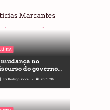
tícias Marcantes
OLÍTICA
 mudança no
iscurso do governo…
By
RodrigoDobre
abr 1, 2025