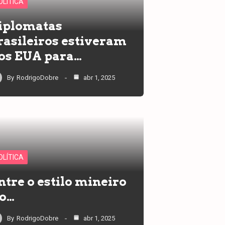
OLÍTICA
iplomatas
rasileiros estiveram
os EUA para…
By
RodrigoDobre
abr 1, 2025
OLÍTICA
ntre o estilo mineiro
 o…
By
RodrigoDobre
abr 1, 2025