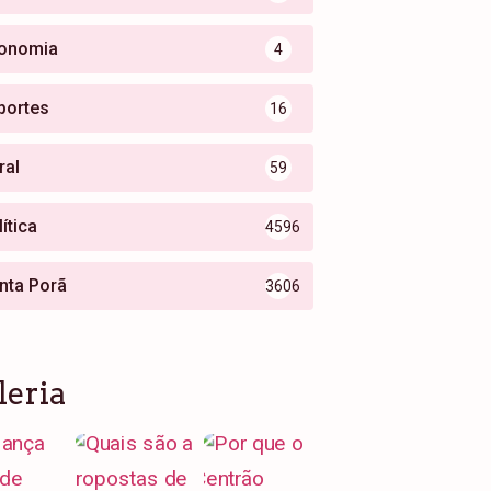
onomia
4
portes
16
ral
59
ítica
4596
nta Porã
3606
leria