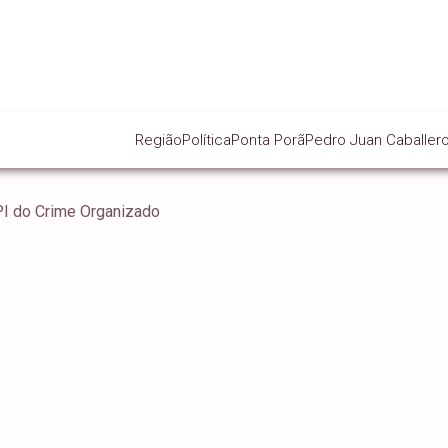
Região
Política
Ponta Porã
Pedro Juan Caballer
CPI do Crime Organizado