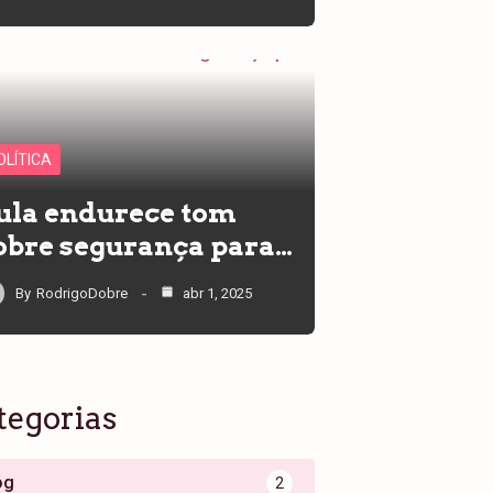
OLÍTICA
ula endurece tom
obre segurança para…
By
RodrigoDobre
abr 1, 2025
tegorias
og
2