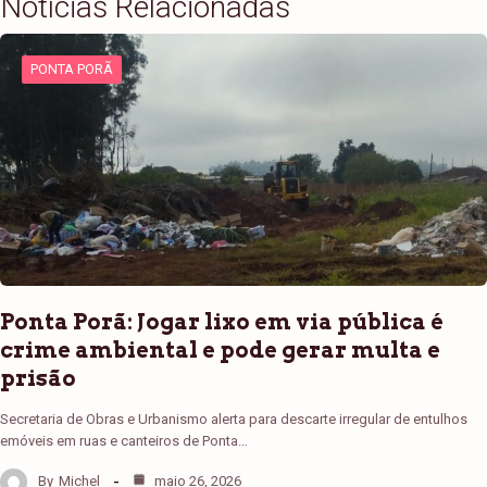
Notícias Relacionadas
PONTA PORÃ
Ponta Porã: Jogar lixo em via pública é
crime ambiental e pode gerar multa e
prisão
Secretaria de Obras e Urbanismo alerta para descarte irregular de entulhos
emóveis em ruas e canteiros de Ponta…
By
Michel
maio 26, 2026