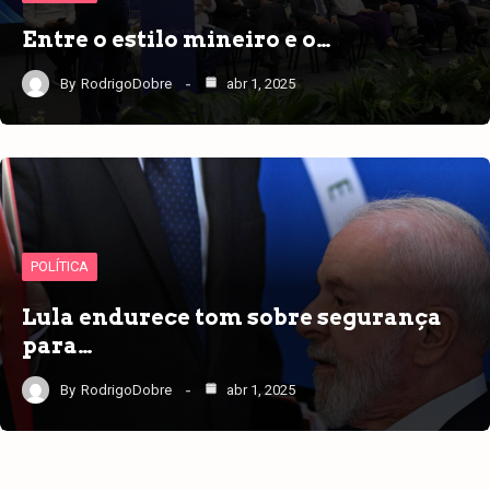
Entre o estilo mineiro e o…
By
RodrigoDobre
abr 1, 2025
POLÍTICA
Lula endurece tom sobre segurança
para…
By
RodrigoDobre
abr 1, 2025