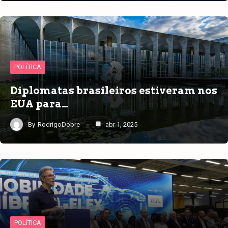
POLÍTICA
Diplomatas brasileiros estiveram nos
EUA para…
By
RodrigoDobre
abr 1, 2025
POLÍTICA