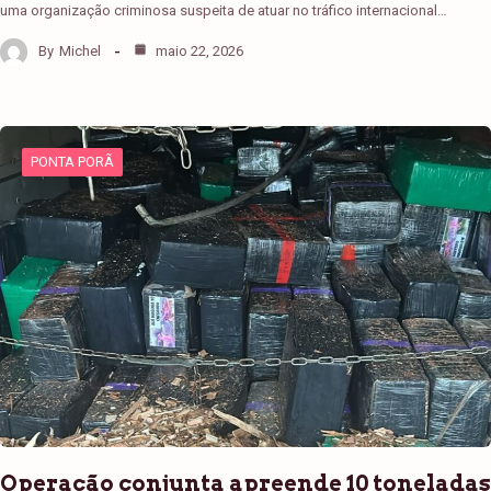
uma organização criminosa suspeita de atuar no tráfico internacional…
By
Michel
maio 22, 2026
PONTA PORÃ
Operação conjunta apreende 10 toneladas