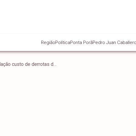
Região
Política
Ponta Porã
Pedro Juan Caballer
STF pode transferir à população custo de derrotas do Ministério Público em ações judiciais