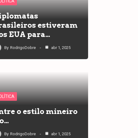
OLÍTICA
iplomatas
rasileiros estiveram
os EUA para…
By
RodrigoDobre
abr 1, 2025
OLÍTICA
ntre o estilo mineiro
 o…
By
RodrigoDobre
abr 1, 2025