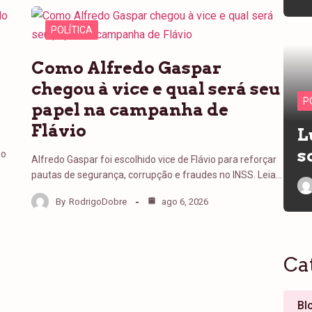
POLÍTICA
Como Alfredo Gaspar
chegou à vice e qual será seu
P
papel na campanha de
Flávio
L
s
no
Alfredo Gaspar foi escolhido vice de Flávio para reforçar
pautas de segurança, corrupção e fraudes no INSS. Leia…
By
RodrigoDobre
ago 6, 2026
Ca
Bl