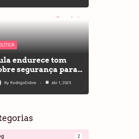
OLÍTICA
ula endurece tom
obre segurança para…
By
RodrigoDobre
abr 1, 2025
tegorias
og
2