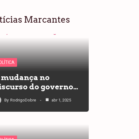
tícias Marcantes
OLÍTICA
 mudança no
iscurso do governo…
By
RodrigoDobre
abr 1, 2025