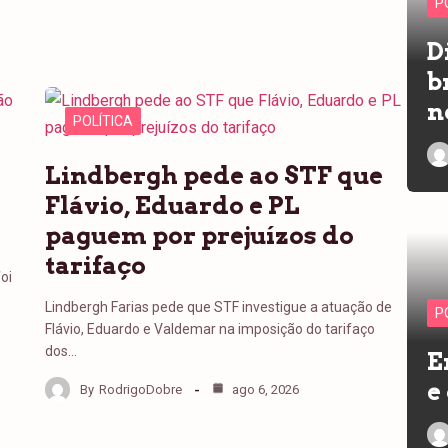
P
D
b
n
POLÍTICA
Lindbergh pede ao STF que
Flávio, Eduardo e PL
a
paguem por prejuízos do
tarifaço
oi
Lindbergh Farias pede que STF investigue a atuação de
P
Flávio, Eduardo e Valdemar na imposição do tarifaço
dos…
E
e
By
RodrigoDobre
ago 6, 2026