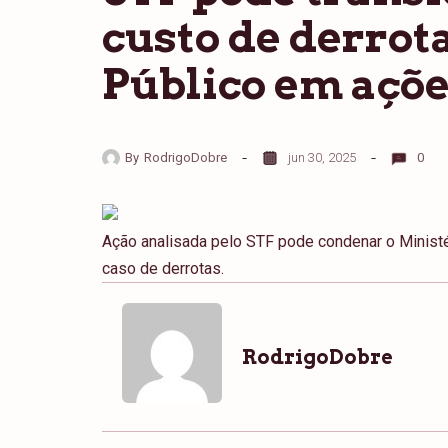
custo de derrot
Público em açõe
By
RodrigoDobre
jun 30, 2025
0
Ação analisada pelo STF pode condenar o Minist
caso de derrotas.
RodrigoDobre