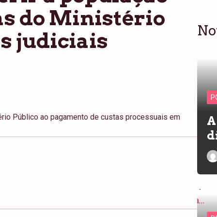
as do Ministério
No
s judiciais
P
ério Público ao pagamento de custas processuais em
A
d