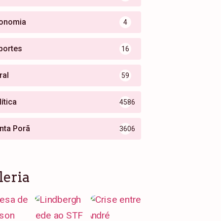
onomia
4
portes
16
ral
59
ítica
4586
nta Porã
3606
leria