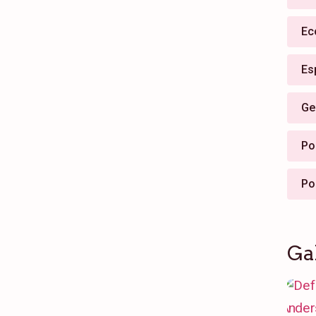
Ec
Es
Ge
Pol
Po
Ga