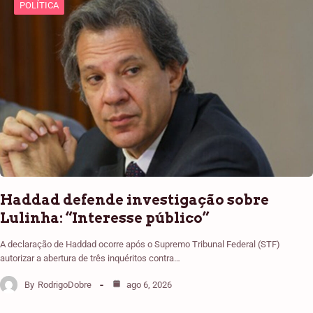
POLÍTICA
Haddad defende investigação sobre
Lulinha: “Interesse público”
A declaração de Haddad ocorre após o Supremo Tribunal Federal (STF)
autorizar a abertura de três inquéritos contra…
By
RodrigoDobre
ago 6, 2026