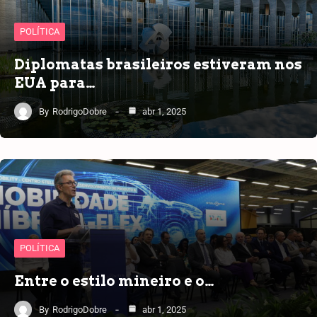
POLÍTICA
Diplomatas brasileiros estiveram nos
EUA para…
By
RodrigoDobre
abr 1, 2025
POLÍTICA
Entre o estilo mineiro e o…
By
RodrigoDobre
abr 1, 2025