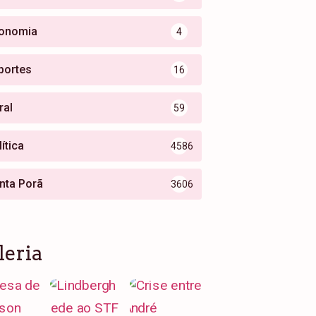
onomia
4
portes
16
ral
59
ítica
4586
nta Porã
3606
leria