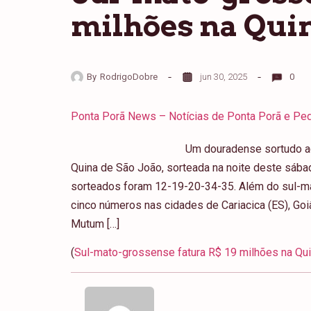
milhões na Quin
By
RodrigoDobre
jun 30, 2025
0
Ponta Porã News – Notícias de Ponta Porã e Ped
Um douradense sortudo ac
Quina de São João, sorteada na noite deste sába
sorteados foram 12-19-20-34-35. Além do sul-m
cinco números nas cidades de Cariacica (ES), Goi
Mutum […]
(
Sul-mato-grossense fatura R$ 19 milhões na Qu