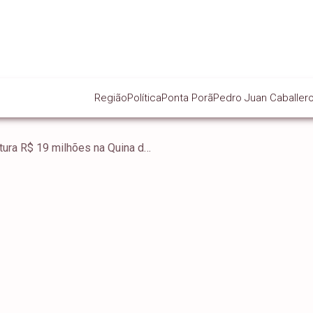
Região
Política
Ponta Porã
Pedro Juan Caballer
Sul-mato-grossense fatura R$ 19 milhões na Quina de São João