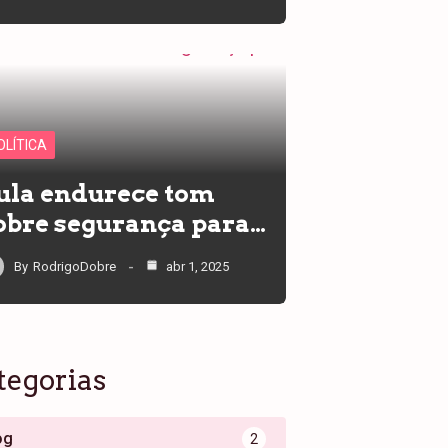
OLÍTICA
ula endurece tom
obre segurança para…
By
RodrigoDobre
abr 1, 2025
tegorias
og
2