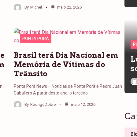
By
Michel
maio 22, 2026
PONTA PORÃ
P
de
Brasil terá Dia Nacional em
L
em
Memória de Vítimas do
s
Trânsito
an
Ponta Porã News – Notícias de Ponta Porã e Pedro Juan
Caballero A partir deste ano, o terceiro…
By
RodrigoDobre
maio 12, 2026
Ca
Bl