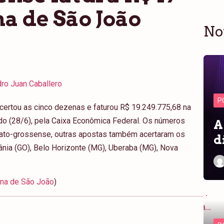
a de São João
No
ro Juan Caballero
P
ertou as cinco dezenas e faturou R$ 19.249.775,68 na
do (28/6), pela Caixa Econômica Federal. Os números
A
ato-grossense, outras apostas também acertaram os
d
ânia (GO), Belo Horizonte (MG), Uberaba (MG), Nova
ina de São João
)