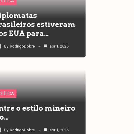
OLÍTICA
iplomatas
rasileiros estiveram
os EUA para…
By
RodrigoDobre
abr 1, 2025
OLÍTICA
ntre o estilo mineiro
 o…
By
RodrigoDobre
abr 1, 2025