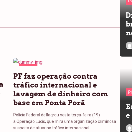
P
D
b
n
PONTA
PF faz operação contra
PORÃ
a
tráfico internacional e
e
lavagem de dinheiro com
P
base em Ponta Porã
E
e
Polícia Federal deflagrou nesta terça-feira (19)
a Operação Lucis, que mira uma organização criminosa
suspeita de atuar no tráfico internacional…