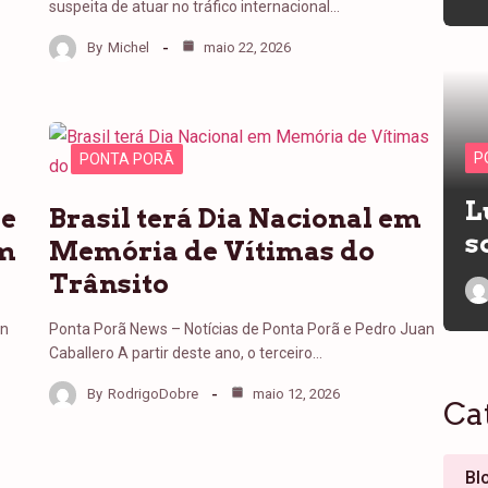
suspeita de atuar no tráfico internacional…
By
Michel
maio 22, 2026
P
PONTA PORÃ
L
de
Brasil terá Dia Nacional em
s
em
Memória de Vítimas do
Trânsito
an
Ponta Porã News – Notícias de Ponta Porã e Pedro Juan
Caballero A partir deste ano, o terceiro…
By
RodrigoDobre
maio 12, 2026
Ca
Bl