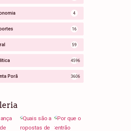
onomia
4
portes
16
ral
59
ítica
4596
nta Porã
3606
leria