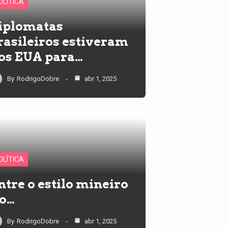
OLÍTICA
iplomatas
rasileiros estiveram
os EUA para…
By
RodrigoDobre
abr 1, 2025
OLÍTICA
ntre o estilo mineiro
 o…
By
RodrigoDobre
abr 1, 2025