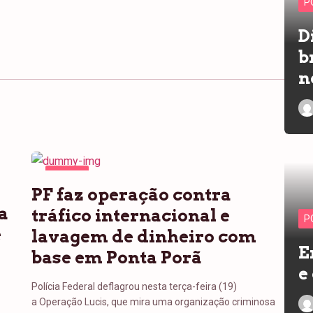
P
D
b
n
PONTA
PF faz operação contra
PORÃ
a
tráfico internacional e
P
e
lavagem de dinheiro com
E
base em Ponta Porã
e
Polícia Federal deflagrou nesta terça-feira (19)
a Operação Lucis, que mira uma organização criminosa