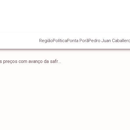
Região
Política
Ponta Porã
Pedro Juan Caballer
Tomate sofre queda nos preços com avanço da safra e baixa demanda