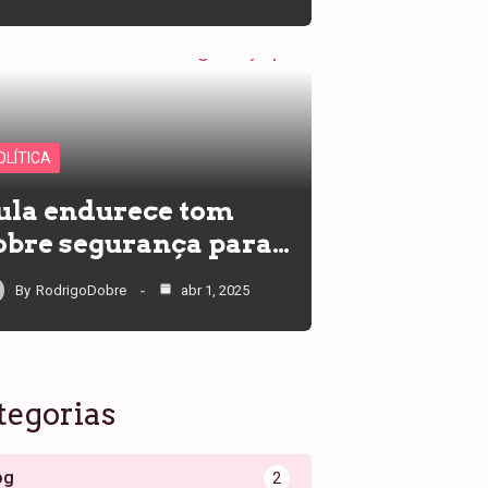
OLÍTICA
ula endurece tom
obre segurança para…
By
RodrigoDobre
abr 1, 2025
tegorias
og
2