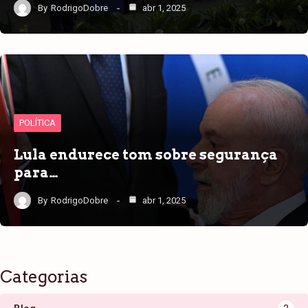
By
RodrigoDobre
abr 1, 2025
POLÍTICA
Lula endurece tom sobre segurança
para…
By
RodrigoDobre
abr 1, 2025
Categorias