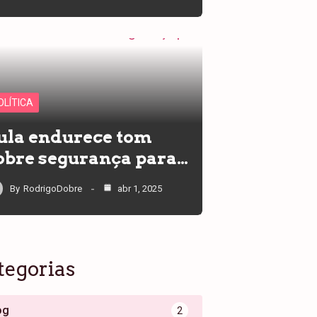
OLÍTICA
ula endurece tom
obre segurança para…
By
RodrigoDobre
abr 1, 2025
tegorias
og
2