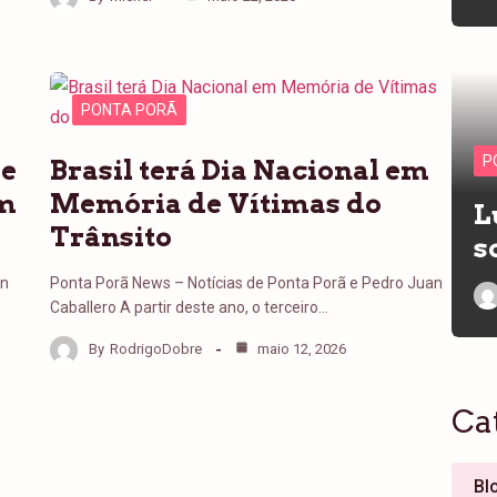
PONTA PORÃ
P
de
Brasil terá Dia Nacional em
em
Memória de Vítimas do
L
Trânsito
s
an
Ponta Porã News – Notícias de Ponta Porã e Pedro Juan
Caballero A partir deste ano, o terceiro…
By
RodrigoDobre
maio 12, 2026
Ca
Bl