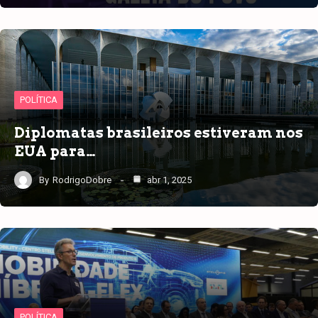
POLÍTICA
Diplomatas brasileiros estiveram nos
EUA para…
By
RodrigoDobre
abr 1, 2025
POLÍTICA