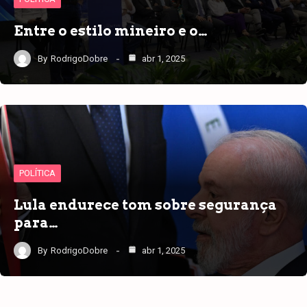
Entre o estilo mineiro e o…
By
RodrigoDobre
abr 1, 2025
POLÍTICA
Lula endurece tom sobre segurança
para…
By
RodrigoDobre
abr 1, 2025