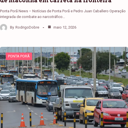
de maconha em carreta na fronteira
Ponta Porã News – Notícias de Ponta Porã e Pedro Juan Caballero Operação
integrada de combate ao narcotráfico…
By
RodrigoDobre
maio 12, 2026
PONTA PORÃ