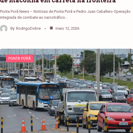
de maconha em carreta na fronteira
Ponta Porã News – Notícias de Ponta Porã e Pedro Juan Caballero Operação
integrada de combate ao narcotráfico…
By
RodrigoDobre
maio 12, 2026
PONTA PORÃ