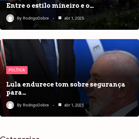
Entre o estilo mineiro e o…
By
RodrigoDobre
abr 1, 2025
POLÍTICA
Lula endurece tom sobre segurança
para…
By
RodrigoDobre
abr 1, 2025