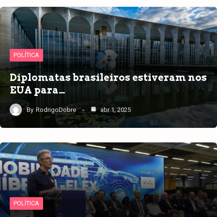
POLÍTICA
Diplomatas brasileiros estiveram nos
EUA para…
By
RodrigoDobre
abr 1, 2025
POLÍTICA