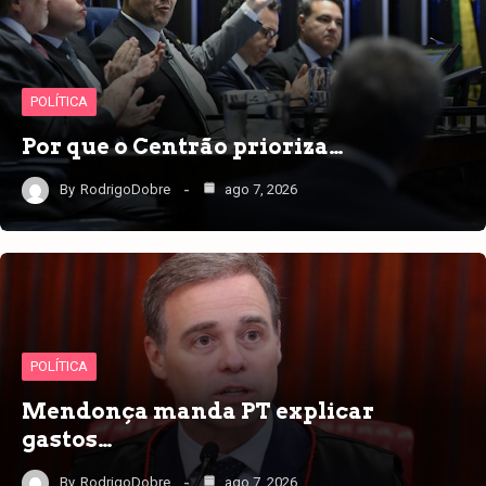
POLÍTICA
Por que o Centrão prioriza…
By
RodrigoDobre
ago 7, 2026
POLÍTICA
Mendonça manda PT explicar
gastos…
By
RodrigoDobre
ago 7, 2026