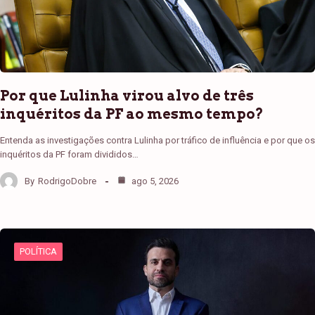
Por que Lulinha virou alvo de três
inquéritos da PF ao mesmo tempo?
Entenda as investigações contra Lulinha por tráfico de influência e por que os
inquéritos da PF foram divididos…
By
RodrigoDobre
ago 5, 2026
POLÍTICA