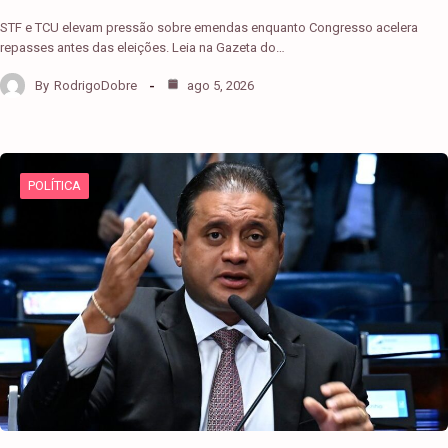
STF e TCU elevam pressão sobre emendas enquanto Congresso acelera
repasses antes das eleições. Leia na Gazeta do…
By
RodrigoDobre
ago 5, 2026
POLÍTICA