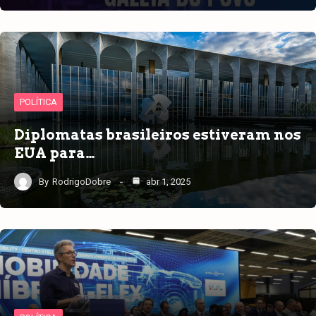
POLÍTICA
Diplomatas brasileiros estiveram nos
EUA para…
By
RodrigoDobre
abr 1, 2025