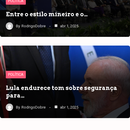
POLÍTICA
Entre o estilo mineiro e o…
By
RodrigoDobre
abr 1, 2025
POLÍTICA
Lula endurece tom sobre segurança
para…
By
RodrigoDobre
abr 1, 2025