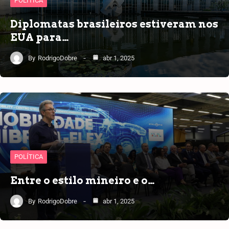
POLÍTICA
Diplomatas brasileiros estiveram nos
EUA para…
By
RodrigoDobre
abr 1, 2025
POLÍTICA
Entre o estilo mineiro e o…
By
RodrigoDobre
abr 1, 2025