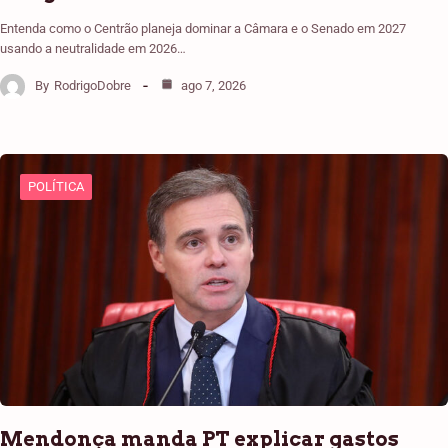
Entenda como o Centrão planeja dominar a Câmara e o Senado em 2027
usando a neutralidade em 2026…
By
RodrigoDobre
ago 7, 2026
POLÍTICA
Mendonça manda PT explicar gastos