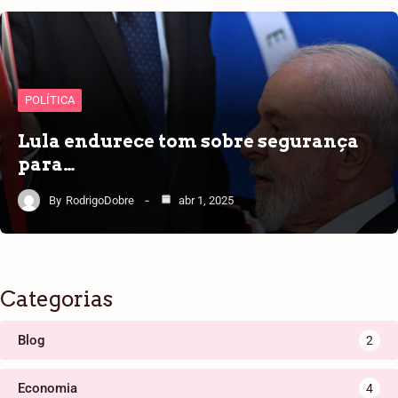
POLÍTICA
Lula endurece tom sobre segurança
para…
By
RodrigoDobre
abr 1, 2025
Categorias
Blog
2
Economia
4